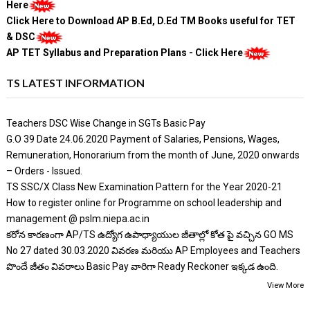
Here
Click Here to Download AP B.Ed, D.Ed TM Books useful for TET
& DSC
AP TET Syllabus and Preparation Plans - Click Here
TS LATEST INFORMATION
Teachers DSC Wise Change in SGTs Basic Pay
G.O 39 Date 24.06.2020 Payment of Salaries, Pensions, Wages,
Remuneration, Honorarium from the month of June, 2020 onwards
– Orders - Issued.
TS SSC/X Class New Examination Pattern for the Year 2020-21
How to register online for Programme on school leadership and
management @ pslm.niepa.ac.in
కరోన కారణంగా AP/TS ఉద్యోగ ఉపాధ్యాయుల జీతాల్లో కోత పై వచ్చిన GO MS
No 27 dated 30.03.2020 వివరణ మరియు AP Employees and Teachers
పొందే జీతం వివరాలు Basic Pay వారిగా Ready Reckoner ఇక్కడ ఉంది.
View More