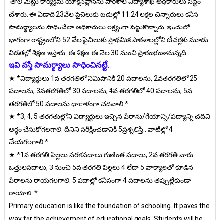
తొలి మెట్టు కార్యక్రమ యాక్షన్‌ప్లాన్‌ను పాఠశాల విద్యాశాఖ అధికారులు సిద్ధం
చేశారు. ఈ ఏడాది 23వేల పైచిలుకు బడుల్లో 11.24 లక్షల చిన్నారులు కనీస
సామర్థ్యాలను సాధించేలా అధికారులు లక్ష్యంగా పెట్టుకొన్నారు. ఇందులో
భాగంగా రాష్ట్రంలోని 52 వేల పైచిలుకు ప్రాథమిక పాఠశాలల్లోని టీచర్లకు మూడు
విడతల్లో శిక్షణ ఇస్తారు. ఈ శిక్షణ ఈ నెల 30 నుంచి ప్రారంభంకానున్నది.
ఇవి వస్తే సామర్థ్యాలు సాధించినట్టే..
★ *విద్యార్థులు 1వ తరగతిలో నిమిషానికి 20 పదాలను, 2వతరగతిలో 25
పదాలను, 3వతరగతిలో 30 పదాలను, 4వ తరగతిలో 40 పదాలను, 5వ
తరగతిలో 50 పదాలను ధారాళంగా చదవాలి.*
★ *3, 4, 5 తరగతుల్లోని విద్యార్థులు ఇచ్చిన పేరాను/గేయాన్ని/పద్యాన్ని చదివి
అర్థం చేసుకోగలగాలి. దీనిని పరీక్షించడానికి 5ప్రశ్నలిస్తే.. వాటిల్లో 4
చేయగలగాలి.*
★ *1వ తరగతి పిల్లలు సరళపదాలు గుణింత పదాలు, 2వ తరగతి వారు
ఒత్తులపదాలు, 3 నుంచి 5వ తరగతి పిల్లలు 4 లేదా 5 వాక్యాలతో కూడిన
పేరాలను రాయగలగాలి. 5 పదాల్లో కనీసంగా 4 పదాలను తప్పుల్లేకుండా
రాయాలి..*
Primary education is like the foundation of schooling. It paves the
way for the achievement of educational goals. Students will be