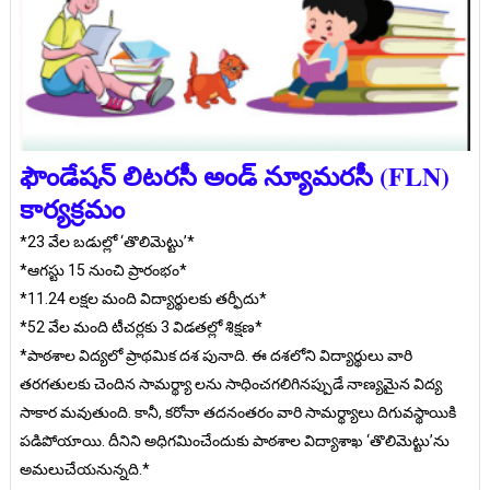
ఫౌండేష‌న్ లిట‌ర‌సీ అండ్ న్యూమరసీ (FLN)
కార్యక్రమం
*23 వేల బడుల్లో ‘తొలిమెట్టు’*
*ఆగస్టు 15 నుంచి ప్రారంభం*
*11.24 లక్షల మంది విద్యార్థులకు తర్ఫీదు*
*52 వేల మంది టీచర్లకు 3 విడతల్లో శిక్షణ*
*పాఠశాల విద్యలో ప్రాథమిక దశ పునాది. ఈ దశలోని విద్యార్థులు వారి
తరగతులకు చెందిన సామర్థ్యా లను సాధించగలిగినప్పుడే నాణ్యమైన విద్య
సాకార మవుతుంది. కానీ, కరోనా తదనంతరం వారి సామర్థ్యాలు దిగువస్థాయికి
పడిపోయాయి. దీనిని అధిగమించేందుకు పాఠశాల విద్యాశాఖ ‘తొలిమెట్టు’ను
అమలుచేయనున్నది.*