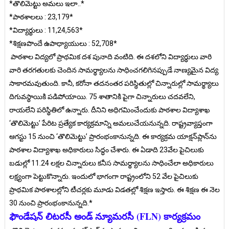
*తొలిమెట్టు అమలు ఇలా..*
*పాఠశాలలు : 23,179*
*విద్యార్థులు : 11,24,563*
*శిక్షణపొందే ఉపాధ్యాయులు : 52,708*
పాఠశాల విద్యలో ప్రాథమిక దశ పునాది వంటిది. ఈ దశలోని విద్యార్థులు వారి
వారి తరగతులకు చెందిన సామర్థ్యాలను సాధించగలిగినప్పుడే నాణ్యమైన విద్య
సాకారమవుతుంది. కానీ, కరోనా తదనంతర పరిస్థితుల్లో చిన్నారుల్లో సామర్థ్యాలు
దిగువస్థాయికి పడిపోయాయి. 75 శాతానికి పైగా చిన్నారులు చదవలేని,
రాయలేని పరిస్థితిలో ఉన్నారు. దీనిని అధిగమించేందుకు పాఠశాల విద్యాశాఖ
‘తొలిమెట్టు’ పేరిట ప్రత్యేక కార్యక్రమాన్ని అమలుచేయనున్నది. రాష్ట్రవ్యాప్తంగా
ఆగస్టు 15 నుంచి ‘తొలిమెట్టు’ ప్రారంభంకానున్నది. ఈ కార్యక్రమ యాక్షన్‌ప్లాన్‌ను
పాఠశాల విద్యాశాఖ అధికారులు సిద్ధం చేశారు. ఈ ఏడాది 23వేల పైచిలుకు
బడుల్లో 11.24 లక్షల చిన్నారులు కనీస సామర్థ్యాలను సాధించేలా అధికారులు
లక్ష్యంగా పెట్టుకొన్నారు. ఇందులో భాగంగా రాష్ట్రంలోని 52 వేల పైచిలుకు
ప్రాథమిక పాఠశాలల్లోని టీచర్లకు మూడు విడతల్లో శిక్షణ ఇస్తారు. ఈ శిక్షణ ఈ నెల
30 నుంచి ప్రారంభంకానున్నది.*
ఫౌండేష‌న్ లిట‌ర‌సీ అండ్ న్యూమరసీ (FLN) కార్యక్రమం