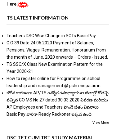
Here
TS LATEST INFORMATION
Teachers DSC Wise Change in SGTs Basic Pay
G.O 39 Date 24.06.2020 Payment of Salaries,
Pensions, Wages, Remuneration, Honorarium from
the month of June, 2020 onwards – Orders - Issued.
TS SSC/X Class New Examination Pattern for the
Year 2020-21
How to register online for Programme on school
leadership and management @ pslm.niepa.ac.in
కరోన కారణంగా AP/TS ఉద్యోగ ఉపాధ్యాయుల జీతాల్లో కోత పై
వచ్చిన GO MS No 27 dated 30.03.2020 వివరణ మరియు
AP Employees and Teachers పొందే జీతం వివరాలు
Basic Pay వారిగా Ready Reckoner ఇక్కడ ఉంది.
View More
DSC TET CUM TRT STUDY MATERIAL