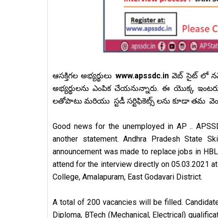
ఆసక్తిగల అభ్యర్థులు
www.apssdc.in
వెబ్ సైట్ లో 
అభ్యర్థులను ఎంపిక చేయనున్నారు.
ఈ యొక్క
ఇంటర్
లతోపాటు
మరియు
స్టడీ సర్టిఫికెట్స్
ల
ను కూడా
తమ వె
Good news for the unemployed in AP .. APSSDC,
another statement. Andhra Pradesh State Ski
announcement was made to replace jobs in HBL I
attend for the interview directly on 05.03.2021 
College, Amalapuram, East Godavari District.
A total of 200 vacancies will be filled. Candidat
Diploma, BTech (Mechanical, Electrical) qualifica