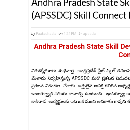
Andhra Pradesh State Sk
(APSSDC) Skill Connect 
by
Paatashaala
on
1:21 PM
in
apssdc
Andhra Pradesh State Skill D
Con
నిరుద్యోగులకు శుభవార్త.. ఆంధ్రప్రదేశ్ స్టేట్ స్కిల్
మేళాను నిర్వహిస్తున్న APSSDC మరో ప్రకటన విడుదల 
ప్రకటన విడుదల చేశారు. అర్హులైన ఆసక్తి కలిగిన అభ్యర
ఇంటర్వ్యూకి హాజరు కావాల్సి ఉంటుంది.
ఇంటర్వ్యూ జ
కాకినాడ
అభ్యర్థులకు ఇది ఒక మంచి అవకాశం కావున 