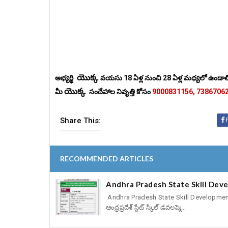
యొక్క
అభ్యర్థి
వయసు 18 ఏళ్ల నుంచి 28 ఏళ్ల మధ్యలో ఉండాల
యొక్క
మీ
సందేహాల నివృత్తి కోసం
9000831156, 7386706
Share This:
RECOMMENDED ARTICLES
Andhra Pradesh State Skill Dev
Andhra Pradesh State Skill Development 
ఆంధ్రప్రదేశ్ స్టేట్ స్కిల్ డవలప్మె...