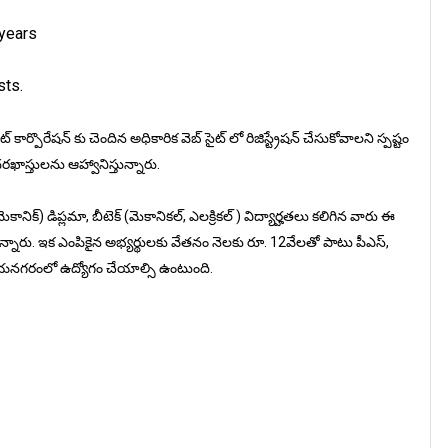
 years
sts.
ెంట్ కార్పొరేషన్ కు చెందిన అధికారిక వెబ్ సైట్ లో రిజిస్ట్రేషన్ చేసుకోవాలని స్పష్టం
ాస్తులను ఆహ్వానిస్తున్నారు.
కానిక్) డిప్లమా, బీటెక్ (మెకానికల్, ఎలక్రికల్ ) విద్యార్హతలు కలిగిన వారు ఈ
నున్నారు. ఇక ఎంపికైన అభ్యర్థులకు వేతనం నెలకు రూ. 12వేలతో పాటు పీఎస్,
నగరంలో ఉద్యోగం చేయాల్సి ఉంటుంది.