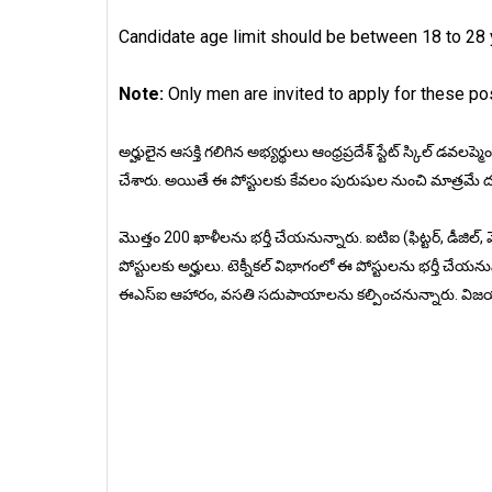
Candidate age limit should be between 18 to 28
Note:
Only men are invited to apply for these po
అర్హులైన ఆసక్తి గలిగిన అభ్యర్థులు ఆంధ్రప్రదేశ్ స్టేట్ స్కిల్ డవలప్మ
చేశారు. అయితే ఈ పోస్టులకు కేవలం పురుషుల నుంచి మాత్రమే దరఖ
మొత్తం 200 ఖాళీలను భర్తీ చేయనున్నారు. ఐటిఐ (ఫిట్టర్, డీజిల్, మె
పోస్టులకు అర్హులు. టెక్నీకల్ విభాగంలో ఈ పోస్టులను భర్తీ చేయ
ఈఎస్ఐ ఆహారం, వసతి సదుపాయాలను కల్పించనున్నారు. విజయ