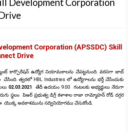
ill Development Corporation
Drive
evelopment Corporation (APSSDC) Skill
nect Drive
 డవలప్మెంట్ కార్పొరేషన్ ఉద్యోగ నియామకాలను చేపట్టనుంది. వరసగా జాబ్
చేసింది. త్వరలో HBL Industries లో ఉద్యోగాలను భర్తీ చేసేందుకు
్థులు
02.03.2021
తేదీ ఉదయం 9.00 గంటలకు అభ్యర్థులు నేరుగా
రుగు స్థలం
పిఅర్ ప్రభుత్వ డిగ్రీ కళాశాల రాజా రామ్మోహన్ రోడ్ దగ్గర
ఈ యొక్క అవకాశమును సద్వినియోగము చేసుకోండి.