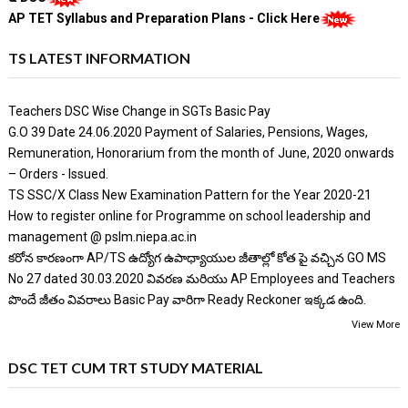
AP TET Syllabus and Preparation Plans - Click Here
TS LATEST INFORMATION
Teachers DSC Wise Change in SGTs Basic Pay
G.O 39 Date 24.06.2020 Payment of Salaries, Pensions, Wages,
Remuneration, Honorarium from the month of June, 2020 onwards
– Orders - Issued.
TS SSC/X Class New Examination Pattern for the Year 2020-21
How to register online for Programme on school leadership and
management @ pslm.niepa.ac.in
కరోన కారణంగా AP/TS ఉద్యోగ ఉపాధ్యాయుల జీతాల్లో కోత పై వచ్చిన GO MS
No 27 dated 30.03.2020 వివరణ మరియు AP Employees and Teachers
పొందే జీతం వివరాలు Basic Pay వారిగా Ready Reckoner ఇక్కడ ఉంది.
View More
DSC TET CUM TRT STUDY MATERIAL