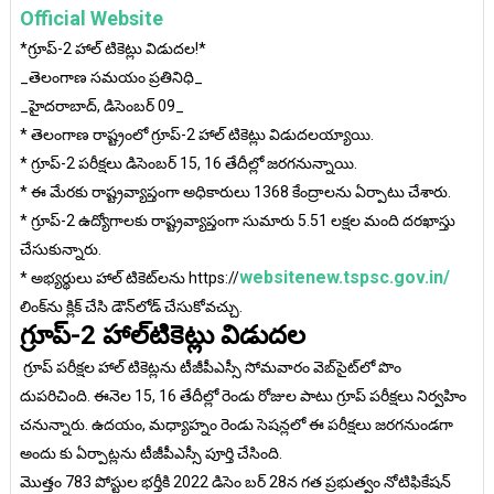
Official Website
*గ్రూప్-2 హాల్ టికెట్లు విడుదల!*
_తెలంగాణ సమయం ప్రతినిధి_
_హైదరాబాద్, డిసెంబర్ 09_
* తెలంగాణ రాష్ట్రంలో గ్రూప్-2 హాల్ టికెట్లు విడుదలయ్యాయి.
* గ్రూప్-2 పరీక్షలు డిసెంబర్ 15, 16 తేదీల్లో జరగనున్నాయి.
* ఈ మేరకు రాష్ట్రవ్యాప్తంగా అధికారులు 1368 కేంద్రాలను ఏర్పాటు చేశారు.
* గ్రూప్-2 ఉద్యోగాలకు రాష్ట్రవ్యాప్తంగా సుమారు 5.51 లక్షల మంది దరఖాస్తు
చేసుకున్నారు.
websitenew.tspsc.gov.in/
* అభ్యర్థులు హాల్ టికెట్‌లను https://
లింక్‌ను క్లిక్ చేసి డౌన్‌లోడ్ చేసుకోవచ్చు.
గ్రూప్-2 హాల్‌టికెట్లు విడుదల
గ్రూప్ పరీక్షల హాల్ టికెట్లను టీజీపీఎస్సీ సోమవారం వెబ్‌సైట్‌లో పొం
దుపరిచింది. ఈనెల 15, 16 తేదీల్లో రెండు రోజుల పాటు గ్రూప్ పరీక్షలు నిర్వహిం
చనున్నారు. ఉదయం, మధ్యాహ్నం రెండు సెషన్లలో ఈ పరీక్షలు జరగనుండగా
అందు కు ఏర్పాట్లను టీజీపీఎస్సీ పూర్తి చేసింది.
మొత్తం 783 పోస్టుల భర్తీకి 2022 డిసెం బర్ 28న గత ప్రభుత్వం నోటిఫికేషన్