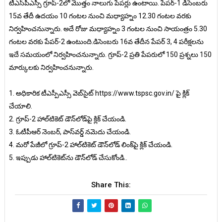
టీఎస్‌పీఎస్సీ గ్రూప్-2లో మొత్తం నాలుగు పేపర్లు ఉంటాయి. పేపర్-1 డిసెంబరు
15వ తేదీ ఉదయం 10 గంటల నుంచి మధ్యాహ్నం 12.30 గంటల వరకు
నిర్వహించనున్నారు. అదే రోజు మధ్యాహ్నం 3 గంటల నుంచి సాయంత్రం 5.30
గంటల వరకు పేపర్-2 ఉంటుంది.డిసెంబరు 16వ తేదీన పేపర్ 3, 4 పరీక్షలను
ఇదే సమయంలో నిర్వహించనున్నారు. గ్రూప్-2 ప్రతి పేపరులో 150 ప్రశ్నలు 150
మార్కులకు నిర్వహించనున్నారు.
1. అధికారిక టీఎస్పీఎస్సీ వెబ్‌సైట్‌ https://www.tspsc.gov.in/ పై క్లిక్
చేయాలి.
2. గ్రూప్‌-2 హాల్‌టికెట్‌ డౌన్‌లోడ్‌పై క్లిక్ చేయండి.
3. ఓటీపీఆర్ నెంబర్‌, పాస్‌వర్డ్ నమెదు చేయండి.
4. మరో పేజీలో గ్రూప్‌-2 హాల్‌టికెట్ డౌన్‌లోడ్ లింక్‌పై క్లిక్ చేయండి.
5. ఇప్పుడు హాల్‌టికెట్‌ను డౌన్‌లోడ్ చేసుకోండి..
Share This: