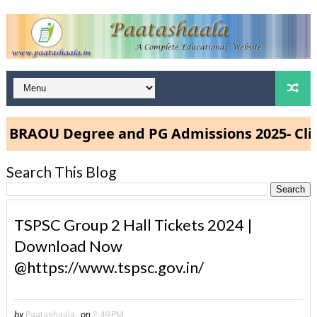
AOU Degree and PG Admissions 2025- Click H
Search This Blog
TSPSC Group 2 Hall Tickets 2024 |
Download Now
@https://www.tspsc.gov.in/
by
Paatashaala
on
2:49 PM