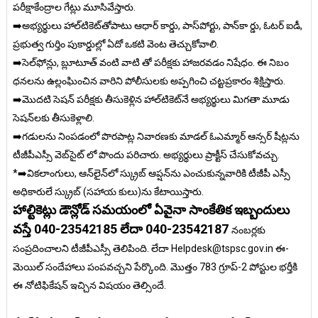
పరీక్షాకేంద్రాల గేట్లు మూసివేస్తారు.
➡️అభ్యర్థులు హాల్‌టికెట్‌తోపాటు ఆధార్ కార్డు, పాస్‌పోర్టు, పాన్‌కా ర్డు, ఓటర్ ఐడీ,
ప్రభుత్వ గుర్తిం పుకార్డుల్లో ఏదో ఒకటి వెంట తెచ్చుకోవాలి.
➡️సెల్‌ఫోన్లు, బ్లూటూత్ వంటి వాటి తో పరీక్షకు హాజరవడం నిషేధం. ఈ నిబం
ధనలను ఉల్లంఘించిన వారిని పోలీసులకు అప్పగించి చట్టప్రకారం శిక్షిస్తారు.
➡️మొదటి సెషన్ పరీక్షకు తీసుకెళ్లిన హాల్‌టికెట్‌నే అభ్యర్థులు మిగతా మూడు
సెషన్‌లకు తీసుకెళ్లాలి.
➡️గడులను నింపడంలో పొరపాట్ల నివారణకు మాడల్ ఓఎమ్మార్ ఆన్సర్ షీట్లను
టీజీపీఎస్సీ వెబ్‌సైట్ లో పొందు పరిచారు. అభ్యర్థులు ప్రాక్టీస్ చేసుకోవచ్చు.
*➡️వికలాంగులు, ఆన్‌లైన్‌లో స్క్రుబ్ ఆప్షన్‌ను ఎంచుకున్నవారికి టీజీపీ ఎస్సీ
అధికారులే స్క్రుబ్ (సహాయ కులు)ను కేటాయిస్తారు.
హాల్టికెట్లు డౌన్లోడ్ సమయంలో ఏవైనా సాంకేతిక ఇబ్బందులు
వస్తే 040-23542185 లేదా 040-23542187
నంబర్లకు
సంప్రదించాలని టీజీపీఎస్సీ తెలిపింది. లేదా Helpdesk@tspsc.gov.in ఈ-
మెయిల్‌ సందేహాలు పంపవచ్చని పేర్కొంది. మొత్తం 783 గ్రూప్‌-2 పోస్టుల భర్తీకి
ఈ నోటిఫికేషన్ ఇచ్చిన విషయం తెల్సిందే.