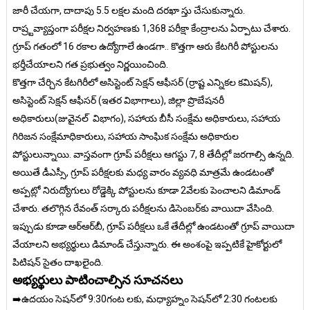
జారీ చేయగా, దాదాపు 5.5 లక్షల మంది దరఖా స్తు చేసుకున్నారు.
రాష్ర్టవ్యాప్తంగా పరీక్షల నిర్వహణకు 1,368 పరీక్షా కేంద్రాలను ఏర్పాటు చేశారు.
గ్రూప్ గతంలో 16 రకాల ఉద్యోగాలే ఉండగా.. కొత్తగా ఆరు కేటగిరీ పోస్టులను
భర్తీచేయాలని గత ప్రభుత్వం నిర్ణయించింది.
కొత్తగా చేర్చిన కేటగిరీలో అసిస్టెంట్ సెక్షన్ ఆఫీసర్ (ర్రాష్ట ఎన్నికల కమిషన్),
అసిస్టెంట్ సెక్షన్ ఆఫీసర్ (ఇతర విభాగాలు), జిల్లా ప్రొబేషనరీ
అధికారులు(జువైనల్ విభాగం), సహాయ బీసీ సంక్షేమ అధికారులు, సహాయ
గిరిజన సంక్షేమాధికారులు, సహాయ సాంఘిక సంక్షేమ అధికారుల
పోస్టులున్నాయి. వాస్తవంగా గ్రూప్ పరీక్షలు ఆగస్టు 7, 8 తేదీల్లో జరగాల్సి ఉన్నది.
అయితే డీఎస్సీ, గ్రూప్ పరీక్షలకు మధ్య వారం వ్యవధి మాత్రమే ఉండటంతో
అప్పట్లో నిరుద్యోగులు రోడ్డెక్కి పోస్టులను కూడా 2వేలకు పెంచాలని డిమాండ్
చేశారు. తలొగ్గిన రేవంత్ సర్కారు పరీక్షలను డిసెంబర్‌కు వాయిదా వేసింది.
ఇప్పుడు కూడా ఆర్‌ఆర్‌బీ, గ్రూప్ పరీక్షలు ఒకే తేదీల్లో ఉండటంతో గ్రూప్ వాయిదా
వేయాలని అభ్యర్థులు డిమాండ్ చేస్తున్నారు. ఈ అంశంపై ఇప్పటికే హైకోర్టులో
పిటిషన్ సైతం దాఖలైంది.
అభ్యర్థులు పాటించాల్సిన సూచనలు
➡️ఉదయం సెషన్‌లో 9:30గంట లకు, మధ్యాహ్నం సెషన్‌లో 2:30 గంటలకు