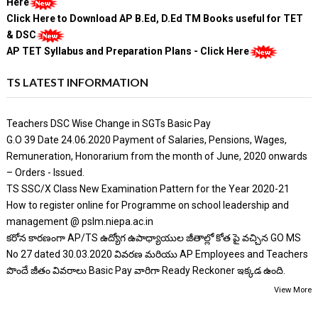
Here
Click Here to Download AP B.Ed, D.Ed TM Books useful for TET
& DSC
AP TET Syllabus and Preparation Plans - Click Here
TS LATEST INFORMATION
Teachers DSC Wise Change in SGTs Basic Pay
G.O 39 Date 24.06.2020 Payment of Salaries, Pensions, Wages,
Remuneration, Honorarium from the month of June, 2020 onwards
– Orders - Issued.
TS SSC/X Class New Examination Pattern for the Year 2020-21
How to register online for Programme on school leadership and
management @ pslm.niepa.ac.in
కరోన కారణంగా AP/TS ఉద్యోగ ఉపాధ్యాయుల జీతాల్లో కోత పై వచ్చిన GO MS
No 27 dated 30.03.2020 వివరణ మరియు AP Employees and Teachers
పొందే జీతం వివరాలు Basic Pay వారిగా Ready Reckoner ఇక్కడ ఉంది.
View More