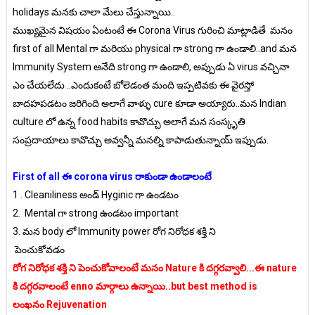
holidays మనకు చాలా మేలు చేస్తున్నాయి..
ముఖ్యమైన విషయం ఏంటంటే ఈ Corona Virus గురించి మాట్లాడితే మనం
first of all Mental గా మరియు physical గా strong గా ఉండాలి..and మన
Immunity System అనేది strong గా ఉండాలి, అప్పుడు ఏ virus వచ్చినా
ఎం చేయలేదు ..ఎందుకంటే బోలెడంత మంది ఇప్పటివకు ఈ వైరస్తో
బాదహపడటం జరిగింది అలాగే వాళ్ళు cure కూడా అయ్యారు..మన Indian
culture లో ఉన్న food habits కావొచ్చు అలాగే మన సంస్కృతి
సంప్రదాయాలు కావొచ్చు అవ్వన్నీ మనల్ని కాపాడుతున్నాయ్ ఇప్పుడు.
First of all ఈ corona virus రాకుండా ఉండాలంటే
1 . Cleaniliness అండ్ Hyginic గా ఉండటం
2. Mental గా strong ఉండటం important
3. మన body లో Immunity power రోగ నిరోధక శక్తి ని
పెంచుకోవడం
రోగ నిరోధక శక్తి ని పెంచుకోవాలంటే మనం Nature కి దగ్గరవ్వాలి...ఈ nature
కి దగ్గరవాలంటే enno మార్గాలు ఉన్నాయి..but best method is
లంఖనం Rejuvenation