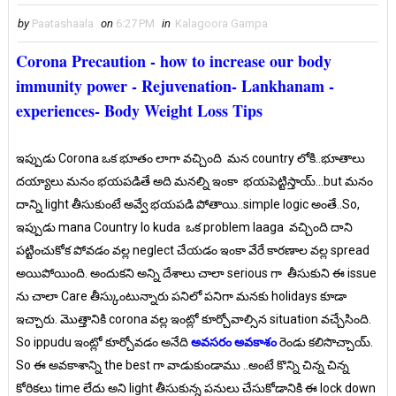
by
Paatashaala
on
6:27 PM
in
Kalagoora Gampa
Corona Precaution - how to increase our body
immunity power - Rejuvenation- Lankhanam -
experiences- Body Weight Loss Tips
ఇప్పుడు Corona ఒక భూతం లాగా వచ్చింది మన country లోకి..భూతాలు
దయ్యాలు మనం భయపడితే అది మనల్ని ఇంకా భయపెట్టిస్తాయ్...but మనం
దాన్ని light తీసుకుంటే అవ్వే భయపడి పోతాయి..simple logic అంతే..So,
ఇప్పుడు mana Country lo kuda ఒక problem laaga వచ్చింది దాని
పట్టించుకోక పోవడం వల్ల neglect చేయడం ఇంకా వేరే కారణాల వల్ల spread
అయిపోయింది. అందుకని అన్ని దేశాలు చాలా serious గా తీసుకుని ఈ issue
ను చాలా Care తీస్కుంటున్నారు పనిలో పనిగా మనకు holidays కూడా
ఇచ్చారు. మొత్తానికి corona వల్ల ఇంట్లో కూర్చోవాల్సిన situation వచ్చేసింది.
So ippudu ఇంట్లో కూర్చోవడం అనేది
అవసరం అవకాశం
రెండు కలిసొచ్చాయ్.
So ఈ అవకాశాన్ని the best గా వాడుకుండాము ..అంటే కొన్ని చిన్న చిన్న
కోరికలు time లేదు అని light తీసుకున్న పనులు చేసుకోడానికి ఈ lock down