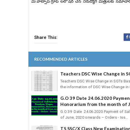
మీ వాట్సాప్ గ్రూప్ లలో షేర్ చేసి నిరుద్యోగ మిత్రులకు సమ
Share This:
RECOMMENDED ARTICLES
Teachers DSC Wise Change in S
Teachers DSC Wise Change in SGTs Basic 
the information of DSC Wise Change in S
G.O 39 Date 24.06.2020 Payment
Honorarium from the month of J
G.O 39 Date 24.06.2020 Payment of Sal
of June, 2020 onwards – Orders - Iss...
TS SSC/X Class New Examination