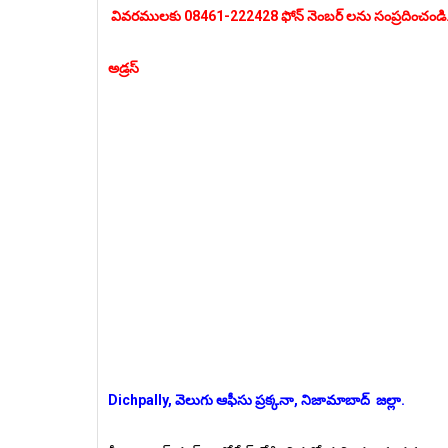
వివరములకు 08461-222428 ఫోన్ నెంబర్ లను సంప్రదించండి
అడ్రస్
Dichpally, వెలుగు ఆఫీసు ప్రక్కనా, నిజామాబాద్ జల్లా.