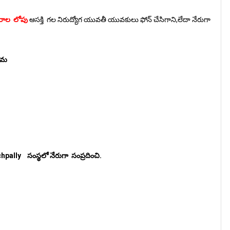
సరాల లోపు
ఆసక్తి గల నిరుద్యోగ యువతీ యువకులు ఫోన్ చేసిగాని,లేదా నేరుగా
ు తమ
ally సంస్థలో నేరుగా సంప్రదించి.