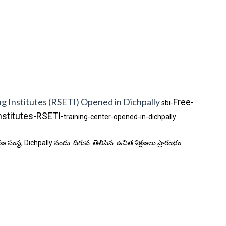
ng Institutes (RSETI) Opened in Dichpally
Free-
sbi-
nstitutes-RSETI-
training-center-opened-in-dichpally
ణ సంస్థ, Dichpally నందు దిగువ తెలిపిన ఉచిత శిక్షణలు ప్రారంభం