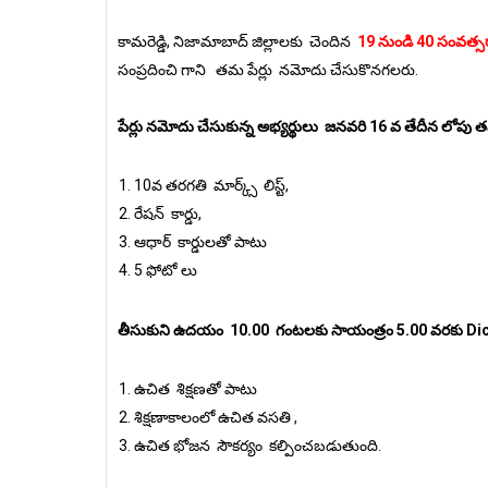
కామరెడ్డి, నిజామాబాద్ జిల్లాలకు చెందిన
19 ￰నుండి 40 సంవత్
సంప్రదించి గాని తమ పేర్లు నమోదు చేసుకొనగలరు.
పేర్లు నమోదు చేసుకున్న అభ్యర్థులు జనవరి 16 వ తేదీన లోప
10వ తరగతి మార్క్స్ లిస్ట్,
రేషన్ కార్డు,
ఆధార్ కార్డులతో పాటు
5 ఫోటో లు
తీసుకుని ఉదయం 10.00 గంటలకు సాయంత్రం 5.00 వరకు Dichp
ఉచిత శిక్షణతో పాటు
శిక్షణాకాలంలో ఉచిత వసతి ,
ఉచిత భోజన సౌకర్యం కల్పించబడుతుంది.