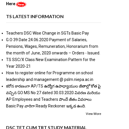
Here
TS LATEST INFORMATION
Teachers DSC Wise Change in SGTs Basic Pay
G.O 39 Date 24.06.2020 Payment of Salaries,
Pensions, Wages, Remuneration, Honorarium from
the month of June, 2020 onwards – Orders - Issued.
TS SSC/X Class New Examination Pattern for the
Year 2020-21
How to register online for Programme on school
leadership and management @ pslm.niepa.ac.in
కరోన కారణంగా AP/TS ఉద్యోగ ఉపాధ్యాయుల జీతాల్లో కోత పై
వచ్చిన GO MS No 27 dated 30.03.2020 వివరణ మరియు
AP Employees and Teachers పొందే జీతం వివరాలు
Basic Pay వారిగా Ready Reckoner ఇక్కడ ఉంది.
View More
DSC TET CUM TRT STUDY MATERIAL