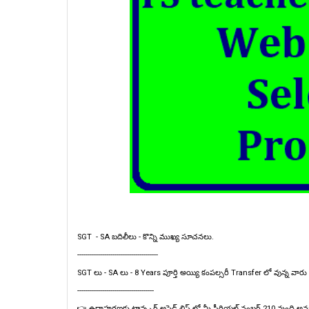
SGT - SA బదిలీలు - కొన్ని ముఖ్య సూచనలు.
---------------------------------------
SGT లు - SA లు - 8 Years పూర్తి అయ్యి కంపల్సరీ Transfer లో వున్న వా
-------------------------------------
👉 ఉదాహరణకు ట్రాన్స్ఫర్ అప్లైడ్ లిస్ట్ లో మీ సీరియల్ నంబర్ 210 వుంద