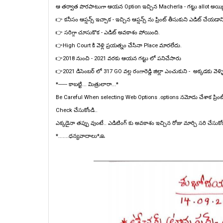
ఆ తర్వాత పొరపాటుగా ఆయన Option ఇచ్చిన Macherla - గట్టు allot అయ్యి
👉 కనీసం ఆప్షన్స్ ఇచ్చాక - ఇచ్చిన ఆప్షన్స్ ను ప్రింట్ తీసుకుని ఎడిట్ చేయడ
👉 సరిగ్గా చూసుకొక - ఎడిట్ అవకాశం పోయింది.
👉High Court కి వెళ్లి ప్రయత్నం చేసినా Place మారలేదు.
👉2018 నుంచి - 2021 వరకు ఆయన గట్టు లో పనిచేసారు
👉2021 డిసెంబర్ లో 317 GO వల్ల రంగారెడ్డి జిల్లా ఎంచుకుని - అక్కడకు వెళ
*------ కాబట్టి... మిత్రులారా...*
Be Careful When selecting Web Options .options నమోదు చేశాక ప్రింట్ 
Check చేసుకోండి..
ఎక్కడైనా తప్పు వుంటే.. ఎడిటింగ్ కు అవకాశం ఇచ్చిన రోజు మార్చి సరి చేసుకోం
*.......ధన్యవాదాలు*🙏