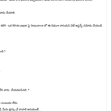
మోదు చేయాలి.
ిగి - ఒక White paper పై Sequence లో ఈ విధంగా రాసుకుని వెబ్ ఆప్షన్స్ నమోదు చేయండి.
ంది.*
.
 లేని వారు చేయవలసినది :*
కు సంబంధం లేదు.
.మీరు ట్రాన్స్ఫర్ కావాలి అనుకుంటే...