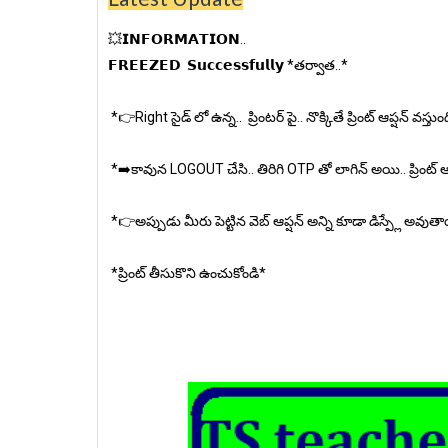
💥𝗜𝗡𝗙𝗢𝗥𝗠𝗔𝗧𝗜𝗢𝗡..
𝗙𝗥𝗘𝗘𝗭𝗘𝗗 𝗦𝘂𝗰𝗰𝗲𝘀𝘀𝗳𝘂𝗹𝗹𝘆 *తర్వాత..*
*👉Right సైడ్ లో ఉన్న.. ప్రింటర్ పై.. నొక్కితే ప్రింట్ ఆప్షన్ వస
*➡️కావున LOGOUT చేసి.. తిరిగి OTP తో లాగిన్ అయి.. ప్రింట్ ఆప్
*👉అప్పుడు మీరు పెట్టిన వెబ్ ఆప్షన్ అన్ని కూడా డిస్ప్లే అవుతా
*ప్రింట్ తీసుకొని ఉంచుకోండి*