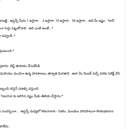
.. ఆప్షన్స్ మీరు 1 ఇస్తారా.... 2 ఇస్తారా..10 ఇస్తారా... 50 ఇస్తారా... అది మీ ఇష్టం.. *కానీ
గుర్తు పెట్టుకోవాలి.. అది ఎంటి అంటే...*
ా ఇవ్వండి..*
 వుంటుంది.*
 ప్రకారం లిస్ట్ తయారు చేసుకోండి.
ాయం మంచిగా ఉన్న పాఠశాలలు, తర్వాత మిగతావి.. అలా మీ నెంబర్ వచ్చే వరకు సెలెక్ట్ చేసి
బంది, టెన్షన్ పడాల్సి వస్తుంది..
cher కు జరిగిన నష్టం మీకు తెలియ చేస్తాను.*
 సందర్భంగా.... ఆప్షన్స్ మధ్యలో Macherla - Gattu మండలం పొరపాటుగా Weboptions
ాలేదు..