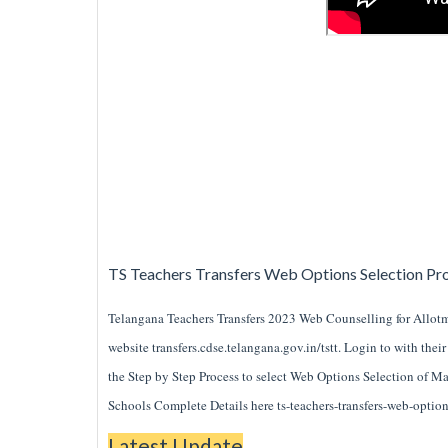
TS Teachers Transfers Web Options Selection Pr
Telangana Teachers Transfers 2023 Web Counselling for Allotme
website transfers.cdse.telangana.gov.in/tstt. Login to with thei
the Step by Step Process to select Web Options Selection of Ma
Schools Complete Details here ts-teachers-transfers-web-option
Latest Update