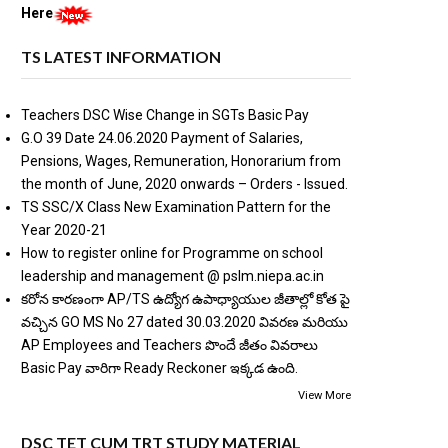
Here
TS LATEST INFORMATION
Teachers DSC Wise Change in SGTs Basic Pay
G.O 39 Date 24.06.2020 Payment of Salaries,
Pensions, Wages, Remuneration, Honorarium from
the month of June, 2020 onwards – Orders - Issued.
TS SSC/X Class New Examination Pattern for the
Year 2020-21
How to register online for Programme on school
leadership and management @ pslm.niepa.ac.in
కరోన కారణంగా AP/TS ఉద్యోగ ఉపాధ్యాయుల జీతాల్లో కోత పై
వచ్చిన GO MS No 27 dated 30.03.2020 వివరణ మరియు
AP Employees and Teachers పొందే జీతం వివరాలు
Basic Pay వారిగా Ready Reckoner ఇక్కడ ఉంది.
View More
DSC TET CUM TRT STUDY MATERIAL