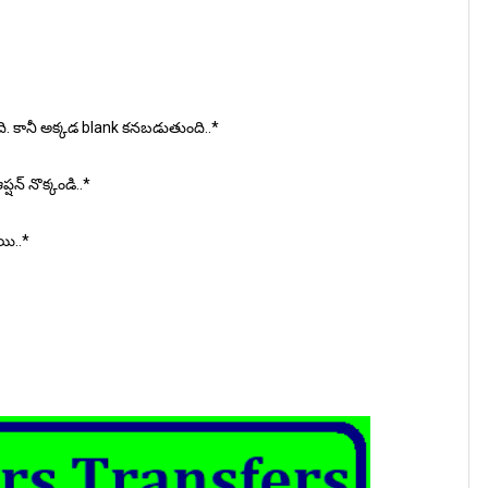
్తుంది. కానీ అక్కడ blank కనబడుతుంది..*
షన్ నొక్కండి..*
యి..*