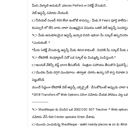
మీరు వెళ్ళాలి అనుకునే places Perfect గా సెలెక్ట్ చేసుకుని..
వెబ్ ఆప్షన్స్ నమోదు చేయండి.
👉సీరియల్ నంబర్ 450 లేదా ఇంకోటి కావచ్చు - మీకు 8 Years పూర్తి కాలేదు కాబట్టి
కంపల్సరీ లో లేని వారు చాలా ముఖ్యమైన విషయం ఒకటి వెబ్ ఆప్షన్స్ సందర్భంగా 
*👉 మీకు అనుకూలమైన ఆప్షన్స్ ఇచ్చాక చివరి option మీ స్కూల్ తప్పనిసరిగ
*ఎందుకంటే..*
*మీరు సెలెక్ట్ చేసుకున్న ఆప్షన్స్ మీకు Allot కాకుంటే...చివరికి మీ స్కూల్ మీకు
*👉 లేకపోతే..కంప్యూటర్ ఏదో ఒక స్కూల్ కు మిమ్మల్ని పంపిస్తుంది.*
👉అందుకే వేకెన్సీ లిస్ట్ print తీసుకోండి. మిత్రుల సహాయం తీసుకొని ప్రిఫరెన్స్
👉మొదట మీకు దగ్గర మండలాలు తర్వాత దూరం ఉన్నా సరే కాస్త రవాణా సదుప
పెట్టుకోండి.
ముందే సిద్ధంగా లేకపోతే వెబ్ ఆప్షన్స్ ఎక్సర్సైజ్ చేసుకోకుంటే అప్పుడు చాలా ఇబ్
*2018 Transfers లో Web Options సరిగా నమోదు చేయక పోవటం వల్ల ఒక Tea
-------------------
*👉 ShadNagar కు చెందిన ఒక 2002 DSC SGT Teacher -* Web options
నమోదు చేసే Net Center operator Enter చేశాడు.
👉ముందు ఎంచుకున్న ShadNagar - ఇతర nearby places ఆ sir కు Allot క