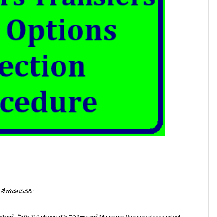
రు చేయవలసినది :
ి అనుకుంటే - మీరు 210 places తప్పనిసరిగా అంటే Minimum Vacancy places select