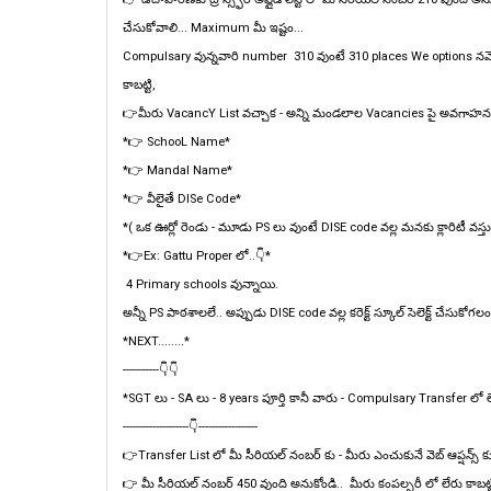
చేసుకోవాలి... Maximum మీ ఇష్టం...
Compulsary వున్నవారి number 310 వుంటే 310 places We options న
కాబట్టి,
👉మీరు VacancY List వచ్చాక - అన్ని మండలాల Vacancies పై అవగాహన కల
*👉 SchooL Name*
*👉 Mandal Name*
*👉 వీలైతే DISe Code*
*( ఒక ఊర్లో రెండు - మూడు PS లు వుంటే DISE code వల్ల మనకు క్లారిటీ వస్తు
*👉Ex: Gattu Proper లో..👇*
4 Primary schools వున్నాయి.
అన్నీ PS పాఠశాలలే.. అప్పుడు DISE code వల్ల కరెక్ట్ స్కూల్ సెలెక్ట్ చేసుకోగలం
*NEXT........*
-----------👇👇
*SGT లు - SA లు - 8 years పూర్తి కానీ వారు - Compulsary Transfer లో
--------------------👇------------------
👉Transfer List లో మీ సీరియల్ నంబర్ కు - మీరు ఎంచుకునే వెబ్ ఆప్షన్స్ 
👉 మీ సీరియల్ నంబర్ 450 వుంది అనుకోండి.. మీరు కంపల్సరీ లో లేరు కాబట్టి.