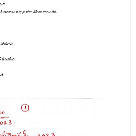
ంది.
ానికి అవకాశం ఇచ్చిన రోజు చేసినా బాగుండేది.
్ళిపోయారు.
తీసుకోండి..
డి.