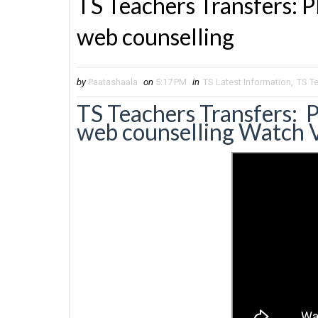
TS Teachers Transfers: P
web counselling
by
Paatashaala
on
5:17 PM
in
TS Latest Information
,
TS T
TS Teachers Transfers: P
web counselling Watch 