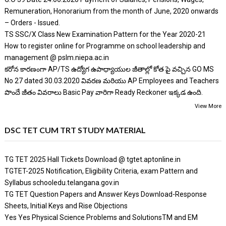
Remuneration, Honorarium from the month of June, 2020 onwards
– Orders - Issued.
TS SSC/X Class New Examination Pattern for the Year 2020-21
How to register online for Programme on school leadership and
management @ pslm.niepa.ac.in
కరోన కారణంగా AP/TS ఉద్యోగ ఉపాధ్యాయుల జీతాల్లో కోత పై వచ్చిన GO MS
No 27 dated 30.03.2020 వివరణ మరియు AP Employees and Teachers
పొందే జీతం వివరాలు Basic Pay వారిగా Ready Reckoner ఇక్కడ ఉంది.
View More
DSC TET CUM TRT STUDY MATERIAL
TG TET 2025 Hall Tickets Download @ tgtet.aptonline.in
TGTET-2025 Notification, Eligibility Criteria, exam Pattern and
Syllabus schooledu.telangana.gov.in
TG TET Question Papers and Answer Keys Download-Response
Sheets, Initial Keys and Rise Objections
Yes Yes Physical Science Problems and SolutionsTM and EM