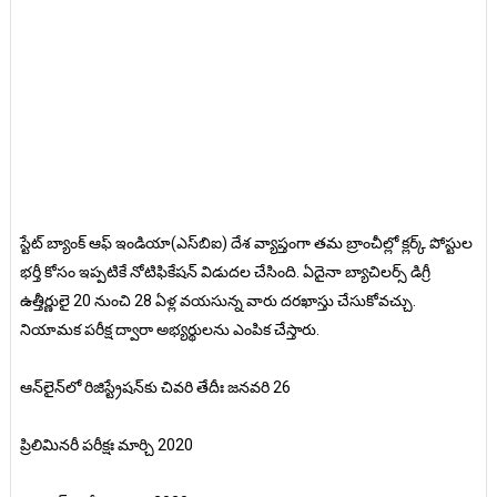
స్టేట్‌ బ్యాంక్‌ ఆఫ్‌ ఇండియా(ఎస్‌బిఐ) దేశ వ్యాప్తంగా తమ బ్రాంచీల్లో క్లర్క్‌ పోస్టుల
భర్తీ కోసం ఇప్పటికే నోటిఫికేషన్‌ విడుదల చేసింది. ఏదైనా బ్యాచిలర్స్‌ డిగ్రీ
ఉత్తీర్ణులై 20 నుంచి 28 ఏళ్ల వయసున్న వారు దరఖాస్తు చేసుకోవచ్చు.
నియామక పరీక్ష ద్వారా అభ్యర్థులను ఎంపిక చేస్తారు.
ఆన్‌లైన్‌లో రిజిస్ట్రేషన్‌కు చివరి తేదీః జనవరి 26
ప్రిలిమినరీ పరీక్షః మార్చి 2020