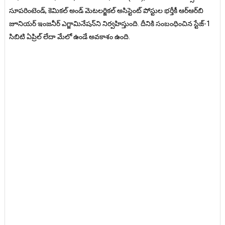
సూపరింటెండ్‌, కెమికల్‌ అండ్‌ మెటలర్జికల్‌ అసిస్టెంట్‌ పోస్టుల భర్తీకీ ఆర్‌ఆర్‌బి
జూనియర్‌ ఇంజనీర్‌ ఎగ్జామినేషన్‌ని నిర్వహిస్తుంది. దీనికి సంబంధించిన స్టేజ్‌-1
సిబిటి ఏప్రిల్‌ లేదా మేలో ఉండే అవకాశం ఉంది.