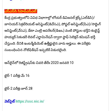
ఎస్‌ఎస్‌సి సిహెచ్‌ఎస్ఎల్:
కేంద్ర ప్రభుత్వంలోని వివిధ విభాగాల్లో లోయర్‌ డివిజనల్‌ క్లర్క్‌(ఎల్‌డిసి)/
జూనియర్‌ సెక్రటేరియట్‌ అసిస్టెంట్‌(జెఎ్‌సఎ), పోస్టల్‌ అసిస్టెంట్‌(పిఎ)/సార్టింగ్‌
అసిస్టెంట్‌(ఎ్‌సఎ), డేటా ఎంట్రి ఆపరేటర్‌(డిఇఒ) వంటి పోస్టుల భర్తీని కంబైన్డ్‌
హయ్యర్‌ సెకండరీ లెవల్‌ ఎగ్జామినేషన్‌ ద్వారా స్టాఫ్‌ సెలెక్షన్‌ కమిషన్‌ భర్తీ
చేస్తుంది. దీనికి ఇంటర్మీడియెట్‌ ఉత్తీర్ణులైన వారు అర్హులు. ఈ పరీక్షకు
సంబంధించిన నోటిఫికేషన్‌ ఇప్పటికే విడుదలైంది.
ఆన్‌లైన్‌లో రిజిస్ట్రేషన్‌కు చివరి తేదీః 2020 జనవరి 10
టైర్‌-1 పరీక్షః మే 16
టైర్‌-2 పరీక్షః జూన్‌ 28
వెబ్‌సైట్‌
https://ssc.nic.in/