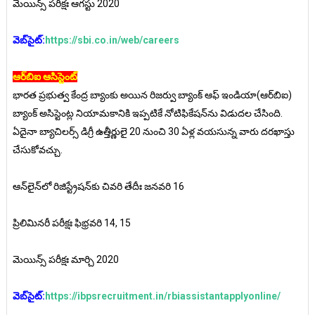
మెయిన్స్‌ పరీక్షః ఆగస్టు 2020
వెబ్‌సైట్‌:
https://sbi.co.in/web/careers
ఆర్‌బిఐ ఆసిస్టెంట్‌
భారత ప్రభుత్వ కేంద్ర బ్యాంకు అయిన రిజర్వు బ్యాంక్‌ ఆఫ్‌ ఇండియా(ఆర్‌బిఐ)
బ్యాంక్‌ అసిస్టెంట్ల నియామకానికి ఇప్పటికే నోటిఫికేషన్‌ను విడుదల చేసింది.
ఏదైనా బ్యాచిలర్స్‌ డిగ్రీ ఉత్తీర్ణులై 20 నుంచి 30 ఏళ్ల వయసున్న వారు దరఖాస్తు
చేసుకోవచ్చు.
ఆన్‌లైన్‌లో రిజిస్ట్రేషన్‌కు చివరి తేదీః జనవరి 16
ప్రిలిమినరీ పరీక్షః ఫిభ్రవరి 14, 15
మెయిన్స్‌ పరీక్షః మార్చి 2020
వెబ్‌సైట్‌:
https://ibpsrecruitment.in/rbiassistantapplyonline/