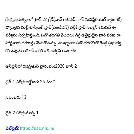
కేంద్ర ప్రభుత్వంలో గ్రూప్‌ ‘సి’ గ్రేడ్‌(నాన్‌ గెజిటెడ్‌, నాన్‌ మినిస్టీరియల్‌ క్యాటగిరీ)
పోస్టులైన మల్టీ టాస్కింగ్‌ స్టాఫ్‌(ఎంటిఎస్‌) భర్తీకి స్టాఫ్‌ సెలెక్షన్‌ కమిషన్‌ ఈ
పరీక్షను నిర్వహిస్తుంది. పదో తరగతి మొదలు డిగ్రీ ఉత్తీర్ణులైన వారి వరకు ఈ
పోస్టులకు ధరకాస్తు చేసుకోవచ్చు. ముఖ్యంగా పదో తరగతితో కేంద్ర ప్రభుత్వ
కొలువును ఆశించేవారికి ఇది చక్కని అవకాశం.
ఆన్‌లైన్‌లో రిజిస్ట్రేషన్‌ ప్రారంభంః2020 జూన్‌ 2
టైర్‌-1 పరీక్షః అక్టోబరు 26 నుంచి
నవంబరు 13
టైర్‌-2 పరీక్షః మార్చి 1
వెబ్‌సైట్‌:
https://ssc.nic.in/