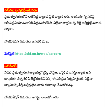
ఎస్‌బిఐ స్పెషలిస్ట్‌ ఆఫీసర్లు:
ప్రభుత్వరంగంలోని అతిపెద్ద బ్యాంకు స్టేట్‌ బ్యాంక్‌ ఆఫ్‌.. ఇండియా స్పెషలిస్ట్‌
ఆఫీసర్ల నియామకానికి సిద్ధమవుతోంది. ఏదైనా బ్యాచిలర్స్‌ డిగ్రీ ఉత్తీర్ణులైనవారు
అర్హులు
నోటిఫికేషన్‌ విడుదలః జనవరి 2020
వెబ్‌సైట్‌:
https://sbi.co.in/web/careers
ఐబీపీఎస్:
వివిధ ప్రభుత్వ రంగ బ్యాంకుల్లో క్లర్క్‌ పోస్టుల భర్తీకి ద ఇన్‌స్టిట్యూట్‌ ఆఫ్‌
బ్యాంకింగ్‌ పర్సనల్‌ సెలెక్షన్‌(ఐబిపిఎస్‌) ఈ పరీక్షను నిర్వహిస్తుంది. ఏదైనా
బ్యాచిలర్స్‌ డిగ్రీ ఉత్తీర్ణులైన వారు దరఖాస్తు చేసుకోవచ్చు.
నోటిఫికేషన్‌ విడుదలః ఆగస్టు నాలుగో వారం