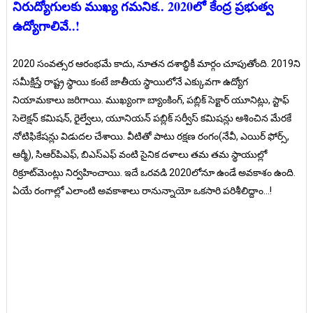
నిరుద్యోగులకు ముఖ్య గమనిక.. 2020లో కేంద్ర ప్రభుత్వ
ఉద్యోగాలివే..!
2020 సంవత్సర ఆరంభమే కాదు, నూతన దశాబ్ధికీ మార్గం చూపుతోంది. 2019ని
సమీక్షిస్తే రాష్ట్ర స్థాయి కంటే జాతీయ స్థాయిలోనే ఎక్కువగా ఉద్యోగ
నియామకాలు జరిగాయి. ముఖ్యంగా బ్యాంకింగ్‌, పబ్లిక్‌ సెక్టార్‌ యూనిట్లు, స్టాఫ్‌
సెలెక్షన్‌ కమిషన్‌, రైల్వేలు, యూనియన్‌ పబ్లిక్‌ సర్వీస్‌ కమిషన్లు ఆశించిన మేరకే
నోటిఫికేషన్లు విడుదల చేశాయి. వీటితో పాటు రక్షణ రంగం(నేవీ, ఎయిర్‌ ఫోర్స్‌,
ఆర్మీ), సిఆర్‌పిఎఫ్‌, బిఎస్ఎఫ్ వంటి సైనిక దళాలు తమ తమ స్థాయుల్లో
రిక్రూట్‌మెంట్లు నిర్వహించాయి. ఇదే ఒరవడి 2020లోనూ ఉండే అవకాశం ఉంది.
ఏయే రంగాల్లో ఎలాంటి అవకాశాలు రానున్నాయో ఒకసారి పరిశీలిద్దాం...!