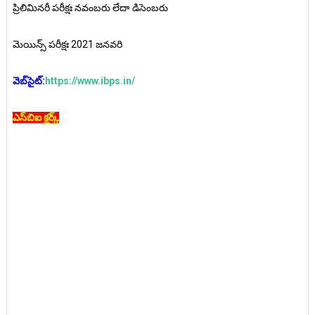
ప్రిలిమినరీ పరీక్షః నవంబరు లేదా డిసెంబరు
మెయిన్స్‌ పరీక్షః 2021 జనవరి
వెబ్‌సైట్‌:
https://www.ibps.in/
ఎస్‌బిఐ క్లర్క్‌