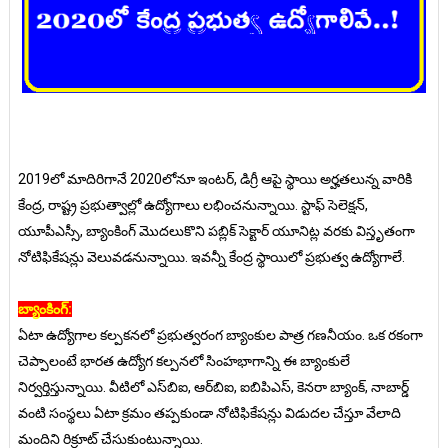
2019లో మాదిరిగానే 2020లోనూ ఇంటర్‌, డిగ్రీ ఆపై స్థాయి అర్హతలున్న వారికి
కేంద్ర, రాష్ట్ర ప్రభుత్వాల్లో ఉద్యోగాలు లభించనున్నాయి. స్టాఫ్‌ సెలెక్షన్‌,
యూపీఎస్సీ, బ్యాంకింగ్‌ మొదలుకొని పబ్లిక్‌ సెక్టార్‌ యూనిట్ల వరకు విస్తృతంగా
నోటిఫికేషన్లు వెలువడనున్నాయి. ఇవన్నీ కేంద్ర స్థాయిలో ప్రభుత్వ ఉద్యోగాలే.
బ్యాంకింగ్‌:
ఏటా ఉద్యోగాల కల్పకనలో ప్రభుత్వరంగ బ్యాంకుల పాత్ర గణనీయం. ఒక రకంగా
చెప్పాలంటే భారత ఉద్యోగ కల్పనలో సింహభాగాన్ని ఈ బ్యాంకులే
నిర్వర్తిస్తున్నాయి. వీటిలో ఎస్‌బిఐ, ఆర్‌బిఐ, ఐబిపిఎస్‌, కెనరా బ్యాంక్‌, నాబార్డ్‌
వంటి సంస్థలు ఏటా క్రమం తప్పకుండా నోటిఫికేషన్లు విడుదల చేస్తూ వేలాది
మందిని రిక్రూట్‌ చేసుకుంటున్నాయి.