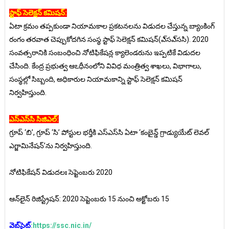
స్టాఫ్‌ సెలెక్షన్‌ కమిషన్‌:
ఏటా క్రమం తప్పకుండా నియామకాల ప్రకటనలను విడుదల చేస్తున్న బ్యాంకింగ్‌
రంగం తరవాత చెప్పుకోదగిన సంస్థ స్టాఫ్‌ సెలెక్షన్‌ కమిషన్‌(ఎ్‌సఎ్‌ససి). 2020
సంవత్సరానికి సంబంధించి నోటిఫికేషన్ల క్యాలెండరును ఇప్పటికే విడుదల
చేసింది. కేంద్ర ప్రభుత్వ ఆఽధీనంలోని వివిధ మంత్రిత్వ శాఖలు, విభాగాలు,
సంస్థల్లో సిబ్బంది, అధికారుల నియామకాన్ని స్టాఫ్‌ సెలెక్షన్‌ కమిషన్‌
నిర్వహిస్తుంది.
ఎస్‌ఎస్‌సి సిజిఎల్‌:
గ్రూప్‌ ‘బి’, గ్రూప్‌ ‘సి’ పోస్టుల భర్తీకి ఎస్‌ఎస్‌సి ఏటా ‘కంబైన్డ్‌ గ్రాడ్యుయేట్‌ లెవల్‌
ఎగ్జామినేషన్‌’ను నిర్వహిస్తుంది.
నోటిఫికేషన్‌ విడుదలః సెప్టెంబరు 2020
ఆన్‌లైన్‌ రిజిస్ట్రేషన్‌: 2020 సెప్టెంబరు 15 నుంచి అక్టోబరు 15
వెబ్‌సైట్‌
:https://ssc.nic.in/