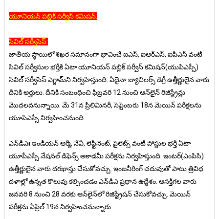
యూనియన్‌ పబ్లిక్‌ సర్వీస్‌ కమిషన్‌:
సివిల్‌ సర్వీసెస్‌:
జాతీయ స్థాయిలో శిఖర సమానంగా భావించే ఐఎస్‌, ఐఆర్‌ఎస్‌, ఐపిఎస్‌ వంటి
సివిల్‌ సర్వీసుల భర్తీకి ఏటా యూనియన్‌ పబ్లిక్‌ సర్వీస్‌ కమిషన్‌(యుపిఎస్సీ)
సివిల్‌ సర్వీసెస్‌ ఎగ్జామ్‌ని నిర్వహిస్తుంది. ఏదైనా బ్యాచిలర్స్‌ డిగ్రీ ఉత్తీర్ణులైన వారు
దీనికి అర్హులు. దీనికి సంబంధించి ఫిబ్రవరి 12 నుంచి ఆన్‌లైన్‌ రిజిస్ట్రేన్లు
మొదలవనున్నాయి. మే 31న ప్రిలిమినరీ, సెప్టెంబరు 18న మెయిన్‌ పరీక్షలను
యూపిఎస్సీ నిర్వహించనుంది.
ఎన్‌డిఎః ఇండియన్‌ ఆర్మీ, నేవీ, లెఫ్టినెంట్‌, పైలెట్స్‌ వంటి పోస్టుల భర్తీ ఏటా
యూపీఎస్సీ నేషనల్‌ డిఫెన్స్‌ అకాడమీ పరీక్షను నిర్వహిస్తుంది. ఇంటర్‌(ఎంపిసి)
ఉత్తీర్ణులైన వారు దరఖాస్తు చేసుకోవచ్చు. ఇంజనీరింగ్‌ చదువుతో పాటు త్రివిధ
దళాల్లో ఉన్నత కొలువు కల్పించడం ఎన్‌డిఎ ప్రధాన ఉద్దేశం. ఆసక్తిగల వారు
జనవరి 8 నుంచి 28 వరకు ఆన్‌లైన్‌లో రిజిస్ట్రేషన్‌ చేసుకోవచ్చు. మెయిన్‌
పరీక్షను ఏప్రిల్‌ 19న నిర్వహించనున్నారు.