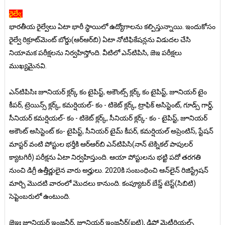
రైల్వే:
భారతీయ రైల్వేలు ఏటా భారీ స్థాయిలో ఉద్యోగాలను కల్పిస్తున్నాయి. ఇందుకోసం
రైల్వే రిక్రూట్‌మెంట్‌ బోర్డు(ఆర్‌ఆర్‌బి) ఏటా నోటిఫికేషన్లను విడుదల చేసి
నియామక పరీక్షలను నిర్వహిస్తోంది. వీటిలో ఎన్‌టిపిసి, జెఇ పరీక్షలు
ముఖ్యమైనవి.
ఎన్‌టిపిసిః జూనియర్‌ క్లర్క్‌ కం టైపిస్ట్‌, అకౌంట్స్‌ క్లర్క్‌ కం టైపిస్ట్‌, జూనియర్‌ టైం
కీపర్‌, ట్రెయిన్స్‌ క్లర్క్‌, కమర్షియల్‌- కం - టికెట్‌ క్లర్క్‌, ట్రాఫిక్‌ అసిస్టెంట్‌, గూడ్స్‌ గార్డ్‌,
సీనియర్‌ కమర్షియల్‌- కం - టికెట్‌ క్లర్క్‌, సీనియర్‌ క్లర్క్‌- కం - టైపిస్ట్‌, జూనియర్‌
అకౌంట్‌ అసిస్టెంట్‌ కం- టైపిస్ట్‌, సీనియర్‌ టైమ్‌ కీపర్‌, కమర్షియల్‌ అప్రెంటిస్‌, స్టేషన్‌
మాస్టర్‌ వంటి పోస్టుల భర్తీకి ఆర్‌ఆర్‌బి ఎన్‌టిపిసి(నాన్‌ టెక్నికల్‌ పాపులర్‌
క్యాటగిరీ) పరీక్షను ఏటా నిర్వహిస్తుంది. ఆయా పోస్టులను భట్టి పదో తరగతి
నుంచి డిగ్రీ ఉత్తీర్ణులైన వారు అర్హులు. 2020కి సంబంధించి ఆన్‌లైన్‌ రిజిస్ట్రేషన్‌
మార్చి మొదటి వారంలో మొదలు కానుంది. కంప్యూటర్‌ బేస్డ్‌ టెస్ట్‌(సిబిటి)
సెప్టెంబరులో ఉంటుంది.
జెఇః జూనియర్‌ ఇంజనీర్‌, జూనియర్‌ ఇంజనీర్‌(ఐటి), డిపో మెటీరియల్స్‌